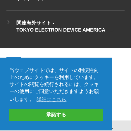
関連海外サイト -
TOKYO ELECTRON DEVICE AMERICA
当ウェブサイトでは、サイトの利便性向
会社概要
ご利用規約
上のためにクッキーを利用しています。
サイトの閲覧を続行されるには、クッキ
プライバシーポリシー
ーの使用にご同意いただきますようお願
プレスリリース（プロダクト)
国内拠点
いします。
詳細はこちら
海外拠点
承諾する
Copyright©Tokyo Electron Device LTD. All Rights Reserved.