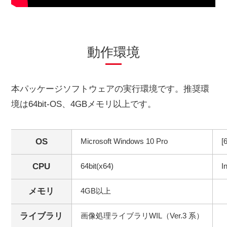
動作環境
本パッケージソフトウェアの実行環境です。推奨環
境は64bit-OS、4GBメモリ以上です。
OS
Microsoft Windows 10 Pro
[
CPU
64bit(x64)
I
メモリ
4GB以上
ライブラリ
画像処理ライブラリWIL（Ver.3 系）