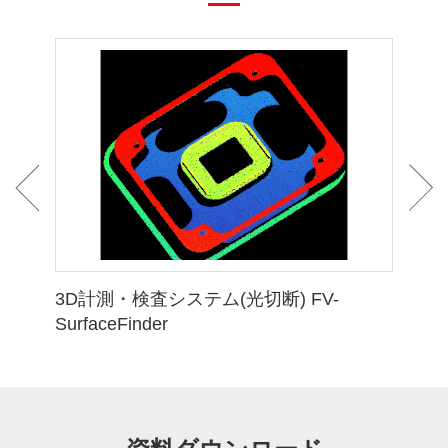
塗布検査システム FV-DispenseChecker
位置