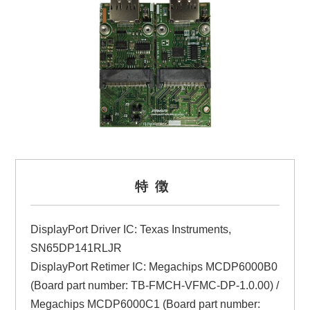
特徴
DisplayPort Driver IC: Texas Instruments,
SN65DP141RLJR
DisplayPort Retimer IC: Megachips MCDP6000B0
(Board part number: TB-FMCH-VFMC-DP-1.0.00) /
Megachips MCDP6000C1 (Board part number: