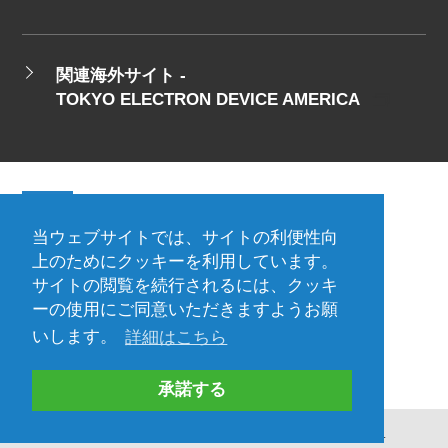
関連海外サイト -
TOKYO ELECTRON DEVICE AMERICA
当ウェブサイトでは、サイトの利便性向
会社概要
ご利用規約
上のためにクッキーを利用しています。
サイトの閲覧を続行されるには、クッキ
プライバシーポリシー
ーの使用にご同意いただきますようお願
プレスリリース（プロダクト)
国内拠点
いします。
詳細はこちら
海外拠点
承諾する
Copyright©Tokyo Electron Device LTD. All Rights Reserved.