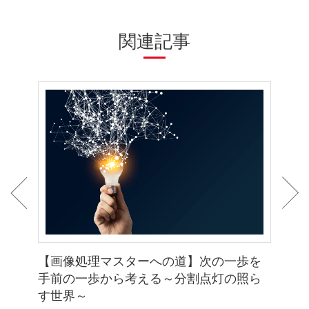
関連記事
いこ
【画像処理マスターへの道】次の一歩を
【画
手前の一歩から考える～分割点灯の照ら
置に
す世界～