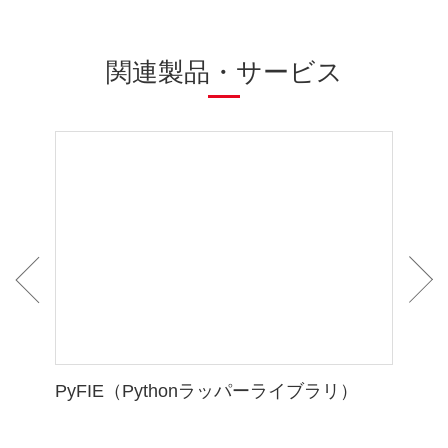
関連製品・サービス
ux向けラ
PyFIE（Pythonラッパーライブラリ）
FV-
推論