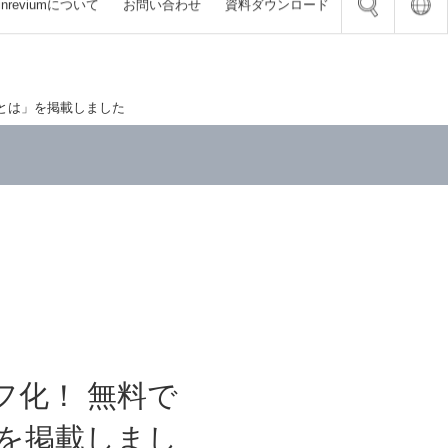
inrevium
について
お問い合わせ
資料
ダウンロード
とは」を掲載しました
 SoC インダストリアル対応 SoM
ョン
陥検査装置
（FPGA）
ード
ステム
ピッキング・デパレタイズ
くりDX 計画作成講座
ェーハ 欠陥検査装置
ンクスFPGA搭載 SoC開発向け評価ボー
AB、およびSimulink連携でFPGAハードウ
Press画像入力ボード FVC10b
システム FV-flowence
を効率化する設計ソリューション
 ピッキング・仕分け
ータドックサービス
ウェーハ 欠陥検査装置
ra Link（Base）画像入力ボード
ステム
ンクスFPGA搭載 8K4K評価ボード
A設計受託
CLB
ピッキング・仕分け
LNウェーハ欠陥検査装置
ョン
システム FV-DispenseChecker
ストリアルグレードSoM評価キット
託
a Link（Base/Medium/Full）画像入力ボ
ウェーハ 欠陥検査装置
ンサによる設備異常の予兆監視
VC07
器 開発・製造
ハ パターン 欠陥検査装置
Tエッジデバイス ParaRecolectar
ォトカプラ絶縁I/Oボード FV-II320 / FV-
託 オンライン相談サロン
用途 超高速プロジェクタ DynaFlash
ブランクス 欠陥検査装置
PNP
託 オンライン相談サロン
 潜在欠陥検査装置／通電劣化シミュレータ
TS-SCX100」
カンドソース支援サービス
フ化！ 無料で
リューション
インターフェースの設計開発
」を掲載しまし