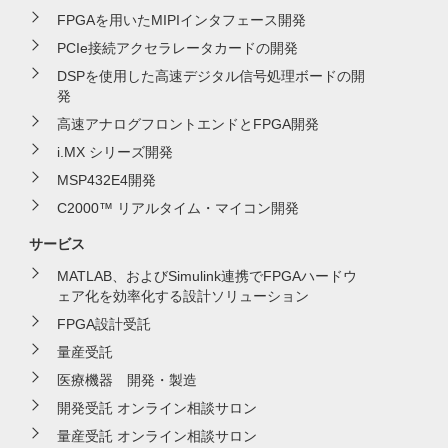
FPGAを用いたMIPIインタフェース開発
PCIe接続アクセラレータカードの開発
DSPを使用した高速デジタル信号処理ボードの開
発
高速アナログフロントエンドとFPGA開発
i.MX シリーズ開発
MSP432E4開発
C2000™ リアルタイム・マイコン開発
サービス
MATLAB、およびSimulink連携でFPGAハードウ
ェア化を効率化する設計ソリューション
FPGA設計受託
量産受託
医療機器 開発・製造
開発受託 オンライン相談サロン
量産受託 オンライン相談サロン