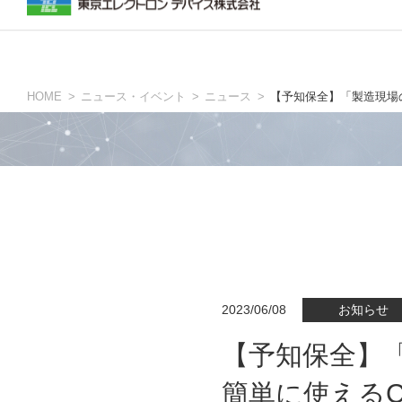
生産現場の方
ニュース・イベントトップ
inreviumについて
TOKYO ELECTRON DEVICE AMERIC
グローバ
HOME
ニュース・イベント
ニュース
【予知保全】「製造現場
人依存の工程を自動化
予知保全・品質改善
計測・検査
設計の方
評価ボード・開発キット
2023/06/08
お知らせ
量産モジュール・IPコア
【予知保全】
設計・製造受託
簡単に使える