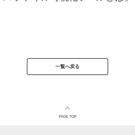
アナロ
フィー
Siか
域
電源I
SoM
筐体設
Dep
一覧へ戻る
オプト
DLP
パワー
PAGE TOP