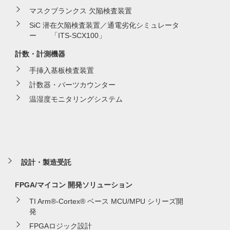
マスクブランクス 欠陥検査装置
SiC 潜在欠陥検査装置／通電劣化シミュレータ
ー 「ITS-SCX100」
計数・計測機器
手挿入基板検査装置
計数器・パーツカウンター
温湿度モニタリングシステム
設計・製造受託
FPGA/マイコン 開発ソリューション
TI Arm®-Cortex® ベース MCU/MPU シリーズ開
発
FPGAロジック設計