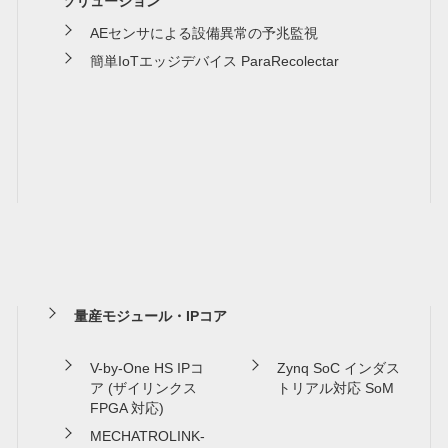
ソリューション
AEセンサによる設備異常の予兆監視
簡単IoTエッジデバイス ParaRecolectar
量産モジュール・IPコア
V-by-One HS IPコ
Zynq SoC インダス
ア (ザイリンクス
トリアル対応 SoM
FPGA 対応)
MECHATROLINK-