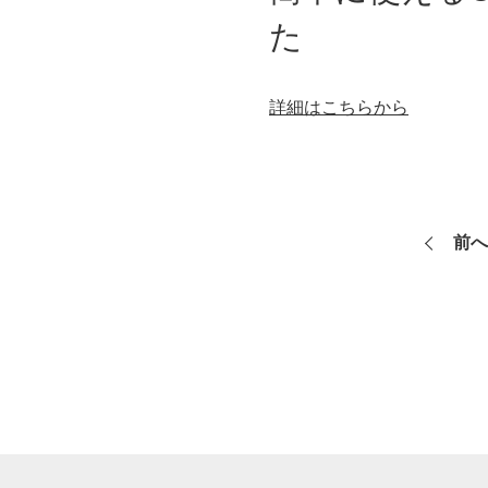
た
装置メーカーの方
画像処理ライブラリ
詳細はこちらから
画像処理装置
計測・検査・位置合わせ
前へ