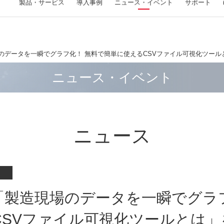
製品・
サービス
導入事例
ニュース
・イベント
サポート
A
ルデザインサービスネットワーク
ニュース
イベント
パートナーシップ
のデータを一瞬でグラフ化！ 無料で簡単に使えるCSVファイル可視化ツール
V-by-One HS IPコア (ザイリンクス FPGA 対応)
Zynq
製品
製品
フラットパネル検査装置
評価ボード（FMC）
FPGA/マイコン 開発ソリューション
画像処理ライブラリ
画像処理装置
位置決め・アライメント
ソリューシ
サービス
ウェーハ欠
評価ボード
サービス
画像入力ボ
印刷検査シ
ニュース・イベント
MECHATROLINK-III IPマスタ/スレーブコア (ザイ
面取り・バリ取り・皿もみ加工作業をティーチ
異常検知・設備診断システム
フラットパネル検査装置
HDMI2.1 FMCカード
TI Arm®-Cortex® ベース MCU/MPU シリーズ開
WIL（Windows向けライブラリ）
FV 1410 （小型ボックスタイプ）
位置決め・アライメント FV-alignerⅡ
洗濯機
モノづ
Si ウ
ザイリ
MATL
CoaX
印刷検査
リンクス/ラティス FPGA 対応)
ングレスで自動化
発
ド
ェア化
時系列データ自動分析マシン
D-PHY対応MIPI FMCカード
FIE for Linux / FTL for Linux（Linux向けライブ
FV 1420 （小型ボックスタイプ）
室外機
設備デ
SiC
Came
計数・計測機器
三次元計測システム
塗布検査シ
工程作業連動コントローラー TriMath（トリマ
FPGAロジック設計
ラリ）
ザイリ
FPG
FVC08
CSVファイル 可視化・加工ツール（無料）
12G-SDI FMCカード
FV 2340 （ミニタワータイプ）
鉱石 
LT/
手挿入基板検査装置
3D計測・検査システム(ロボットビジョン)
ソリューシ
塗布検査
ス）
FPGAを用いたMIPIインタフェース開発
FAST Vision Library for LNX（LNX向けライブラ
インダ
量産受
Camer
FAST-3DPackage
DisplayPort 1.4 FMCカード
FV 2350 （ミニタワータイプ）
ガラス
計数器・パーツカウンター
AEセ
材料袋のデパレタイズロボット
リ）
ード F
ニュース
PCIe接続アクセラレータカードの開発
医療機
3D計測・検査システム(光切断) FV-
開発キット
8Lane V-by-One HS LVDS FMCカード
ウェー
温湿度モニタリングシステム
簡単Io
部品の個包装ロボット
PyFIE（Pythonラッパーライブラリ）
32点フ
SurfaceFinder
DSPを使用した高速デジタル信号処理ボードの
開発受
研究開発
マスク
II320-
開発
FV-AID / WIL-PDL（AI開発ツール、WIL推論ラ
量産受
イブラリ）
SiC
高速アナログフロントエンドとFPGA開発
ー 「I
実装セ
FIE for Raspberry Pi（ARM対応ライブラリ）
i.MX シリーズ開発
「製造現場のデータを一瞬でグラ
その他 ソ
FAST Vision ActiveX Components（Windows向
MSP432E4開発
けライブラリ）
USB
CSVファイル可視化ツールとは
C2000™ リアルタイム・マイコン開発