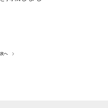
グ回路の設計開発
ルドネットワーク開発
らSiC/Ganへパワー半導体の進化と応用領
C置換を支援する設計・技術サポート環境
を活用した開発
計
thセンシング製品開発
次へ
エレクトロニクスを活用した開発
®製品開発
エレクトロニクス関連受託開発