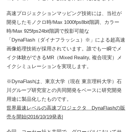
高速プロジェクションマッピング技術には、当社が
開発したモノクロ時/Max 1000fps8bit階調、カラー
時/Max 925fps24bit階調で投影可能な
「DynaFlash（ダイナフラッシュ）※」による超高速
画像処理技術が採用されています。誰でも一瞬でメ
イク体験ができるMR（Mixed Reality, 複合現実）メ
イクシミュレーションを実現します。
※DynaFlashは、東京大学（現在 東京理科大学）石
川グループ研究室との共同開発をベースに研究開発
用途に製品化したものです。
世界最速レベルの高速プロジェクタ DynaFlashの販
売を開始|2016/10/19発表|
今回、コーセー社と共同で、グローバルにおいてサ