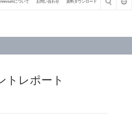
inrevium
について
お問い合わせ
資料
ダウンロード
 SoC インダストリアル対応 SoM
ョン
陥検査装置
（FPGA）
ード
ステム
ピッキング・デパレタイズ
くりDX 計画作成講座
ェーハ 欠陥検査装置
ンクスFPGA搭載 SoC開発向け評価ボー
AB、およびSimulink連携でFPGAハードウ
Press画像入力ボード FVC10b
システム FV-flowence
を効率化する設計ソリューション
 ピッキング・仕分け
ータドックサービス
ウェーハ 欠陥検査装置
ra Link（Base）画像入力ボード
ステム
ンクスFPGA搭載 8K4K評価ボード
A設計受託
CLB
ピッキング・仕分け
LNウェーハ欠陥検査装置
ョン
システム FV-DispenseChecker
ストリアルグレードSoM評価キット
託
a Link（Base/Medium/Full）画像入力ボ
ウェーハ 欠陥検査装置
ンサによる設備異常の予兆監視
VC07
ントレポート
器 開発・製造
ハ パターン 欠陥検査装置
Tエッジデバイス ParaRecolectar
ォトカプラ絶縁I/Oボード FV-II320 / FV-
託 オンライン相談サロン
用途 超高速プロジェクタ DynaFlash
ブランクス 欠陥検査装置
PNP
託 オンライン相談サロン
 潜在欠陥検査装置／通電劣化シミュレータ
TS-SCX100」
カンドソース支援サービス
リューション
インターフェースの設計開発