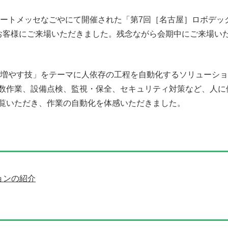
アナロ
フィー
(金) ポートメッセなごやにて開催された「第7回［名古屋］ロボデックス
Siか
お客様にご来場いただきました。残念ながら会期中にご来場い
域
電源I
SoM
を増やす技」をテーマに人依存の工程を自動化するソリューショ
数作業、設備点検、監視・保全、セキュリティ対策など、人に
筐体設
覧いただき、作業の自動化を体感いただきました。
Dep
オプト
DLP
パワー
ョンの紹介