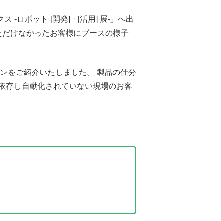
グ回路の設計開発
ルドネットワーク開発
 -ロボット [開発]・[活用] 展-」へ出
らSiC/Ganへパワー半導体の進化と応用領
ただけなかったお客様にブースの様子
C置換を支援する設計・技術サポート環境
を活用した開発
ンをご紹介いたしました。 製品の仕分
依存し自動化されていない現場のお客
計
thセンシング製品開発
エレクトロニクスを活用した開発
®製品開発
エレクトロニクス関連受託開発