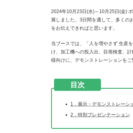
2024年10月23日(水)～10月25日
装置メーカーの方
展しました。3日間を通して、多くの
画像処理ライブラリ
をお伝えできればと思います。
画像処理装置
当ブースでは、「人を増やさず 生産
計測・検査・位置合わせ
け、加工機への投入出、目視検査、計
様向けに、デモンストレーションをご
目次
1．展示・デモンストレーシ
2．特別プレゼンテーション