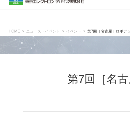
生産現場の方
ニュース・イベントトップ
inreviumについて
TOKYO ELECTRON DEVICE AMERIC
グローバ
HOME
ニュース・イベント
イベント
第7回［名古屋］ロボデ
人依存の工程を自動化
予知保全・品質改善
計測・検査
第7回［名
設計の方
評価ボード・開発キット
量産モジュール・IPコア
設計・製造受託