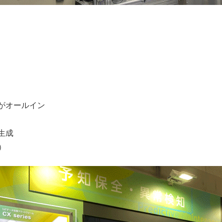
がオールイン
生成
）