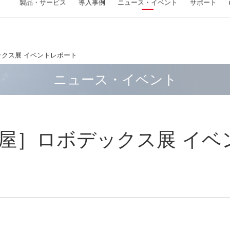
製品・
サービス
導入事例
ニュース
・イベント
サポート
A
ルデザインサービスネットワーク
ニュース
イベント
パートナーシップ
ックス展 イベントレポート
V-by-One HS IPコア (ザイリンクス FPGA 対応)
Zynq
製品
製品
フラットパネル検査装置
評価ボード（FMC）
FPGA/マイコン 開発ソリューション
画像処理ライブラリ
画像処理装置
位置決め・アライメント
ソリューシ
サービス
ウェーハ欠
評価ボード
サービス
画像入力ボ
印刷検査シ
ニュース・イベント
MECHATROLINK-III IPマスタ/スレーブコア (ザイ
面取り・バリ取り・皿もみ加工作業をティーチ
異常検知・設備診断システム
フラットパネル検査装置
HDMI2.1 FMCカード
TI Arm®-Cortex® ベース MCU/MPU シリーズ開
WIL（Windows向けライブラリ）
FV 1410 （小型ボックスタイプ）
位置決め・アライメント FV-alignerⅡ
洗濯機
モノづ
Si ウ
ザイリ
MATL
CoaX
印刷検査
リンクス/ラティス FPGA 対応)
ングレスで自動化
発
ド
ェア化
時系列データ自動分析マシン
D-PHY対応MIPI FMCカード
FIE for Linux / FTL for Linux（Linux向けライブ
FV 1420 （小型ボックスタイプ）
室外機
設備デ
SiC
Came
計数・計測機器
三次元計測システム
塗布検査シ
工程作業連動コントローラー TriMath（トリマ
FPGAロジック設計
ラリ）
ザイリ
FPG
FVC08
CSVファイル 可視化・加工ツール（無料）
12G-SDI FMCカード
FV 2340 （ミニタワータイプ）
鉱石 
LT/
手挿入基板検査装置
3D計測・検査システム(ロボットビジョン)
ソリューシ
塗布検査
ス）
FPGAを用いたMIPIインタフェース開発
FAST Vision Library for LNX（LNX向けライブラ
インダ
量産受
Camer
FAST-3DPackage
DisplayPort 1.4 FMCカード
FV 2350 （ミニタワータイプ）
ガラス
計数器・パーツカウンター
AEセ
材料袋のデパレタイズロボット
リ）
ード F
古屋］ロボデックス展 イベ
PCIe接続アクセラレータカードの開発
医療機
3D計測・検査システム(光切断) FV-
開発キット
8Lane V-by-One HS LVDS FMCカード
ウェー
温湿度モニタリングシステム
簡単Io
部品の個包装ロボット
PyFIE（Pythonラッパーライブラリ）
32点フ
SurfaceFinder
DSPを使用した高速デジタル信号処理ボードの
開発受
研究開発
マスク
II320-
開発
FV-AID / WIL-PDL（AI開発ツール、WIL推論ラ
量産受
イブラリ）
SiC
高速アナログフロントエンドとFPGA開発
ー 「I
実装セ
FIE for Raspberry Pi（ARM対応ライブラリ）
i.MX シリーズ開発
その他 ソ
FAST Vision ActiveX Components（Windows向
MSP432E4開発
けライブラリ）
USB
C2000™ リアルタイム・マイコン開発