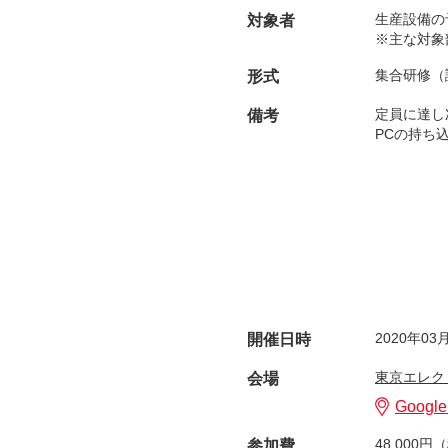
生産設備の
対象者
※主な対象
集合研修（
形式
定員に達し
備考
PCの持ち
2020年03月
開催日時
東京エレク
会場
Googl
48,000円
参加費