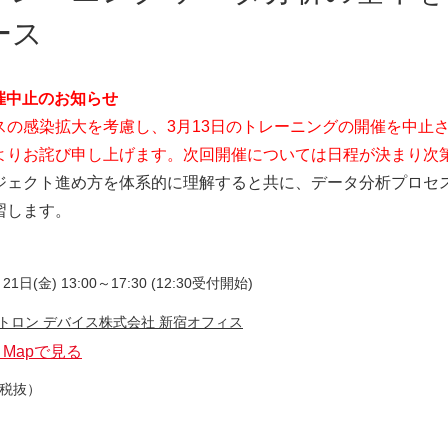
アナロ
ース
フィー
Siか
域
開催中止のお知らせ
電源I
スの感染拡大を考慮し、3月13日のトレーニングの開催を中止
SoM
よりお詫び申し上げます。次回開催については日程が決まり次
筐体設
ジェクト進め方を体系的に理解すると共に、データ分析プロセ
Dep
習します。
オプト
DLP
21日(金) 13:00～17:30 (12:30受付開始)
パワー
トロン デバイス株式会社 新宿オフィス
e Mapで見る
（税抜）