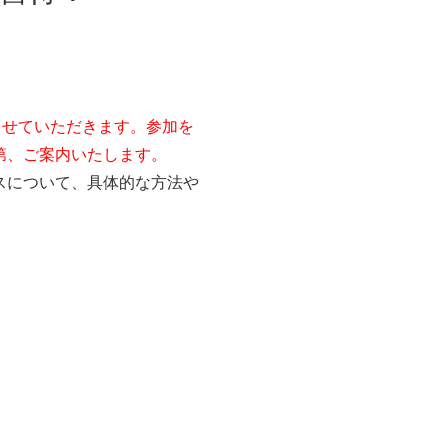
グ回路の設計開発
ルドネットワーク開発
らSiC/Ganへパワー半導体の進化と応用領
C置換を支援する設計・技術サポート環境
させていただきます。参加を
を活用した開発
第、ご案内いたします。
計
スについて、具体的な方法や
thセンシング製品開発
エレクトロニクスを活用した開発
®製品開発
エレクトロニクス関連受託開発