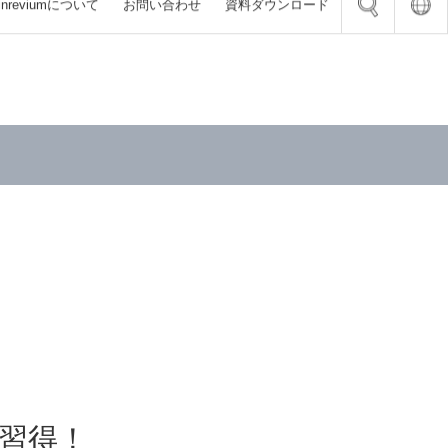
inrevium
について
お問い合わせ
資料
ダウンロード
 SoC インダストリアル対応 SoM
ョン
陥検査装置
（FPGA）
ード
ステム
ピッキング・デパレタイズ
くりDX 計画作成講座
ェーハ 欠陥検査装置
ンクスFPGA搭載 SoC開発向け評価ボー
AB、およびSimulink連携でFPGAハードウ
Press画像入力ボード FVC10b
システム FV-flowence
を効率化する設計ソリューション
 ピッキング・仕分け
ータドックサービス
ウェーハ 欠陥検査装置
ra Link（Base）画像入力ボード
ステム
ンクスFPGA搭載 8K4K評価ボード
A設計受託
CLB
ピッキング・仕分け
LNウェーハ欠陥検査装置
ョン
システム FV-DispenseChecker
ストリアルグレードSoM評価キット
託
a Link（Base/Medium/Full）画像入力ボ
ウェーハ 欠陥検査装置
ンサによる設備異常の予兆監視
VC07
器 開発・製造
ハ パターン 欠陥検査装置
Tエッジデバイス ParaRecolectar
ォトカプラ絶縁I/Oボード FV-II320 / FV-
託 オンライン相談サロン
用途 超高速プロジェクタ DynaFlash
ブランクス 欠陥検査装置
PNP
託 オンライン相談サロン
 潜在欠陥検査装置／通電劣化シミュレータ
TS-SCX100」
カンドソース支援サービス
リューション
インターフェースの設計開発
習得！