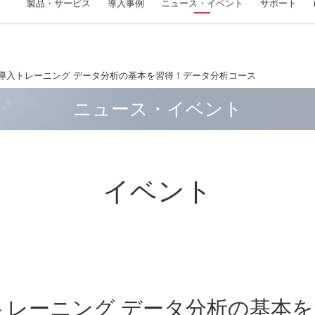
製品・
サービス
導入事例
ニュース
・イベント
サポート
A
ルデザインサービスネットワーク
ニュース
イベント
パートナーシップ
導入トレーニング データ分析の基本を習得！データ分析コース
V-by-One HS IPコア (ザイリンクス FPGA 対応)
Zynq
製品
製品
フラットパネル検査装置
評価ボード（FMC）
FPGA/マイコン 開発ソリューション
画像処理ライブラリ
画像処理装置
位置決め・アライメント
ソリューシ
サービス
ウェーハ欠
評価ボード
サービス
画像入力ボ
印刷検査シ
ニュース・イベント
MECHATROLINK-III IPマスタ/スレーブコア (ザイ
面取り・バリ取り・皿もみ加工作業をティーチ
異常検知・設備診断システム
フラットパネル検査装置
HDMI2.1 FMCカード
TI Arm®-Cortex® ベース MCU/MPU シリーズ開
WIL（Windows向けライブラリ）
FV 1410 （小型ボックスタイプ）
位置決め・アライメント FV-alignerⅡ
洗濯機
モノづ
Si ウ
ザイリ
MATL
CoaX
印刷検査
リンクス/ラティス FPGA 対応)
ングレスで自動化
発
ド
ェア化
時系列データ自動分析マシン
D-PHY対応MIPI FMCカード
FIE for Linux / FTL for Linux（Linux向けライブ
FV 1420 （小型ボックスタイプ）
室外機
設備デ
SiC
Came
計数・計測機器
三次元計測システム
塗布検査シ
工程作業連動コントローラー TriMath（トリマ
FPGAロジック設計
ラリ）
ザイリ
FPG
FVC08
CSVファイル 可視化・加工ツール（無料）
12G-SDI FMCカード
FV 2340 （ミニタワータイプ）
鉱石 
LT/
手挿入基板検査装置
3D計測・検査システム(ロボットビジョン)
ソリューシ
塗布検査
ス）
FPGAを用いたMIPIインタフェース開発
FAST Vision Library for LNX（LNX向けライブラ
インダ
量産受
Camer
FAST-3DPackage
DisplayPort 1.4 FMCカード
FV 2350 （ミニタワータイプ）
ガラス
計数器・パーツカウンター
AEセ
材料袋のデパレタイズロボット
リ）
ード F
イベント
PCIe接続アクセラレータカードの開発
医療機
3D計測・検査システム(光切断) FV-
開発キット
8Lane V-by-One HS LVDS FMCカード
ウェー
温湿度モニタリングシステム
簡単Io
部品の個包装ロボット
PyFIE（Pythonラッパーライブラリ）
32点フ
SurfaceFinder
DSPを使用した高速デジタル信号処理ボードの
開発受
研究開発
マスク
II320-
開発
FV-AID / WIL-PDL（AI開発ツール、WIL推論ラ
量産受
イブラリ）
SiC
高速アナログフロントエンドとFPGA開発
ー 「I
実装セ
FIE for Raspberry Pi（ARM対応ライブラリ）
i.MX シリーズ開発
】
その他 ソ
FAST Vision ActiveX Components（Windows向
MSP432E4開発
けライブラリ）
USB
トレーニング データ分析の基本を
C2000™ リアルタイム・マイコン開発