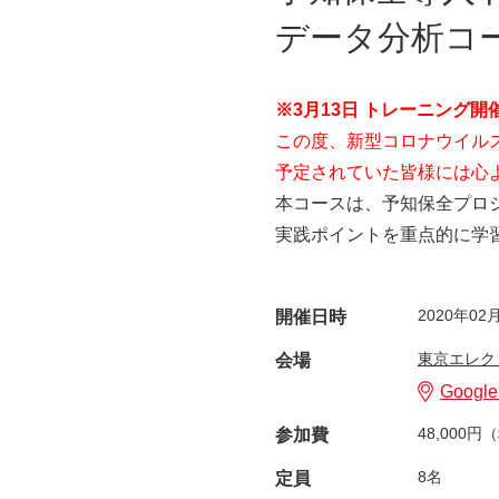
データ分析コ
装置メーカーの方
画像処理ライブラリ
※3月13日 トレーニング
画像処理装置
この度、新型コロナウイル
予定されていた皆様には心
計測・検査・位置合わせ
本コースは、予知保全プロ
実践ポイントを重点的に学
2020年02月
開催日時
東京エレク
会場
Googl
48,000円
参加費
8名
定員