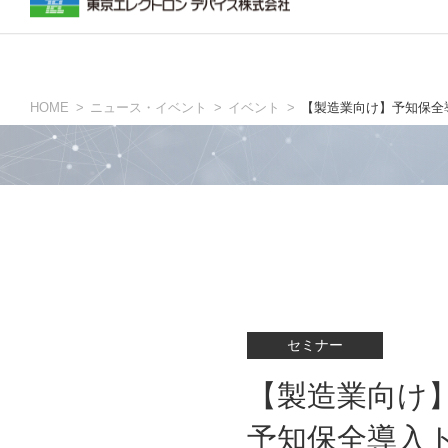
生産現場の方
ニュース・イベントトップ
inreviumについて
TOKYO ELECTRON DEVICE AMERIC
グローバ
HOME
ニュース・イベント
イベント
【製造業向け】予知保全
人依存の工程を自動化
予知保全・品質改善
計測・検査
設計の方
評価ボード・開発キット
セミナー
量産モジュール・IPコア
【製造業向け
設計・製造受託
予知保全導入