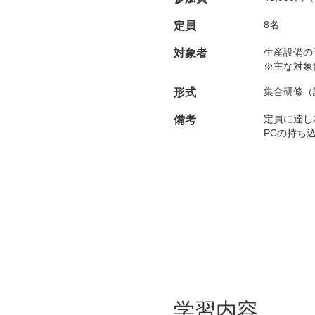
8名
定員
生産設備の
対象者
※主な対象
集合研修（
形式
定員に達し
備考
PCの持ち
学習内容