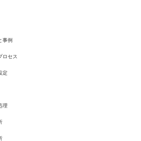
と事例
プロセス
設定
処理
析
析