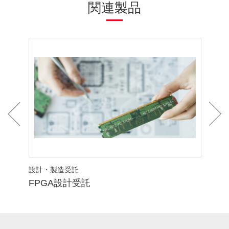
関連製品
設計・製造受託
設計
FPGA設計受託
開発