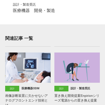
設計・製造受託
設計
医療機器 開発・製造
FP
関連記事 一覧
医療機器ODM
設計・製造受託
設計
設計
画像診断装置に欠かせないア
置き換え開発提案Enpirionシリ
ナログフロントエンド技術と
ーズ電源からの置き換え提案
は