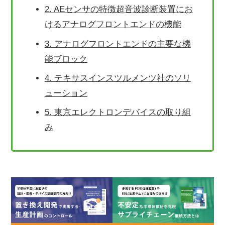
2. AEセンサの特徴超音波診断装置にお
けるアナログフロントエンドの機能
3. アナログフロントエンドの主要な機
能ブロック
4. テキサスインスツルメンツ社のソリ
ューション
5. 東京エレクトロンデバイスの取り組
み