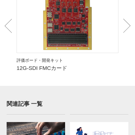
非圧
開発
評価ボード・開発キット
縮記
12G-SDI FMCカード
関連記事 一覧