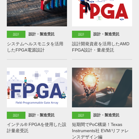
設計・製造受託
設計・製造受託
設計
設計
システムヘルスモニタを活用
設計開発資産を活用したAMD
したFPGA電源設計
FPGA設計・量産受託
設計・製造受託
設計・製造受託
設計
設計
インテル® FPGAを使用した設
短期間でPoC構築！Texas
計量産受託
Instruments社 EVM/リファレ
ンスデザイン編