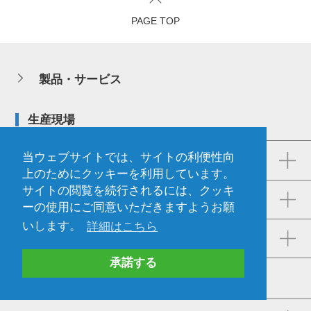
PAGE TOP
製品・サービス
生産現場
当ウェブサイトでは、サイトの利便性向
人依存の工程を自動化
上のためにクッキーを利用しています。
サイトの閲覧を続行されるには、クッキ
予知保全・品質改善
ーの使用にご同意いただきますようお願
いします。
詳細はこちら
計測・検査
承諾する
設計