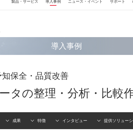
製品・
サービス
導入事例
ニュース
・イベント
サポート
A
ルデザインサービスネットワーク
ニュース
イベント
パートナーシップ
善
V-by-One HS IPコア (ザイリンクス FPGA 対応)
Zynq
製品
製品
フラットパネル検査装置
評価ボード（FMC）
FPGA/マイコン 開発ソリューション
画像処理ライブラリ
画像処理装置
位置決め・アライメント
ソリューシ
サービス
ウェーハ欠
評価ボード
サービス
画像入力ボ
印刷検査シ
導入事例
MECHATROLINK-III IPマスタ/スレーブコア (ザイ
面取り・バリ取り・皿もみ加工作業をティーチ
異常検知・設備診断システム
フラットパネル検査装置
HDMI2.1 FMCカード
TI Arm®-Cortex® ベース MCU/MPU シリーズ開
WIL（Windows向けライブラリ）
FV 1410 （小型ボックスタイプ）
位置決め・アライメント FV-alignerⅡ
洗濯機
モノづ
Si ウ
ザイリ
MATL
CoaX
印刷検査
リンクス/ラティス FPGA 対応)
ングレスで自動化
発
ド
ェア化
時系列データ自動分析マシン
D-PHY対応MIPI FMCカード
FIE for Linux / FTL for Linux（Linux向けライブ
FV 1420 （小型ボックスタイプ）
室外機
設備デ
SiC
Came
計数・計測機器
三次元計測システム
塗布検査シ
工程作業連動コントローラー TriMath（トリマ
FPGAロジック設計
ラリ）
ザイリ
FPG
FVC08
CSVファイル 可視化・加工ツール（無料）
12G-SDI FMCカード
FV 2340 （ミニタワータイプ）
鉱石 
LT/
手挿入基板検査装置
3D計測・検査システム(ロボットビジョン)
ソリューシ
塗布検査
ス）
FPGAを用いたMIPIインタフェース開発
FAST Vision Library for LNX（LNX向けライブラ
インダ
量産受
Camer
FAST-3DPackage
DisplayPort 1.4 FMCカード
FV 2350 （ミニタワータイプ）
ガラス
予知保全・品質改善
計数器・パーツカウンター
AEセ
材料袋のデパレタイズロボット
リ）
ード F
PCIe接続アクセラレータカードの開発
医療機
3D計測・検査システム(光切断) FV-
開発キット
8Lane V-by-One HS LVDS FMCカード
ウェー
温湿度モニタリングシステム
簡単Io
部品の個包装ロボット
PyFIE（Pythonラッパーライブラリ）
32点フ
SurfaceFinder
DSPを使用した高速デジタル信号処理ボードの
開発受
ータの整理・分析・比較
研究開発
マスク
II320-
開発
FV-AID / WIL-PDL（AI開発ツール、WIL推論ラ
量産受
イブラリ）
SiC
高速アナログフロントエンドとFPGA開発
ー 「I
実装セ
FIE for Raspberry Pi（ARM対応ライブラリ）
i.MX シリーズ開発
その他 ソ
FAST Vision ActiveX Components（Windows向
成果
特徴
インタビュー
提供ソリューシ
MSP432E4開発
けライブラリ）
USB
C2000™ リアルタイム・マイコン開発