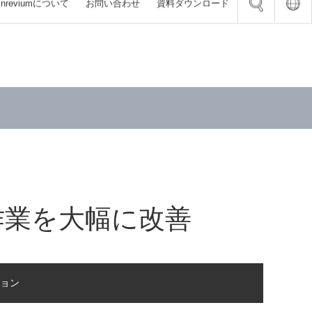
inrevium
について
お問い合わせ
資料
ダウンロード
 SoC インダストリアル対応 SoM
ョン
陥検査装置
（FPGA）
ード
ステム
ピッキング・デパレタイズ
くりDX 計画作成講座
ェーハ 欠陥検査装置
ンクスFPGA搭載 SoC開発向け評価ボー
AB、およびSimulink連携でFPGAハードウ
Press画像入力ボード FVC10b
システム FV-flowence
を効率化する設計ソリューション
 ピッキング・仕分け
ータドックサービス
ウェーハ 欠陥検査装置
ra Link（Base）画像入力ボード
ステム
ンクスFPGA搭載 8K4K評価ボード
A設計受託
CLB
ピッキング・仕分け
LNウェーハ欠陥検査装置
ョン
システム FV-DispenseChecker
ストリアルグレードSoM評価キット
託
a Link（Base/Medium/Full）画像入力ボ
ウェーハ 欠陥検査装置
ンサによる設備異常の予兆監視
VC07
器 開発・製造
ハ パターン 欠陥検査装置
Tエッジデバイス ParaRecolectar
ォトカプラ絶縁I/Oボード FV-II320 / FV-
託 オンライン相談サロン
作業を大幅に改善
用途 超高速プロジェクタ DynaFlash
ブランクス 欠陥検査装置
PNP
託 オンライン相談サロン
 潜在欠陥検査装置／通電劣化シミュレータ
TS-SCX100」
カンドソース支援サービス
リューション
ョン
インターフェースの設計開発