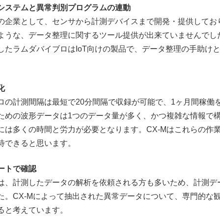
システムと異常判別プログラムの連動
の企業として、センサから計測デバイスまで開発・提供してお
ような、データ整理に関するツール提供が出来ていませんでし
したラムダバイブロはIoT向けの製品で、データ整理の手助けと
化
ロの計測間隔は最短で20分間隔で収録が可能で、1ヶ月間稼働を
ための波形データは1つのデータ量が多く、かつ複雑な情報で
には多くの時間と労力が必要となります。CX-Mはこれらの作
待できると思います。
ートで確認
は、計測したデータの解析を依頼される方も多いため、計測デー
た。CX-Mによって抽出された異常データについて、専門的な
ると考えています。