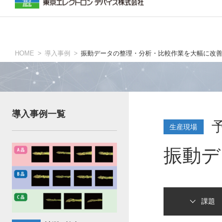
生産現場の方
ニュース・イベントトップ
inreviumについて
TOKYO ELECTRON DEVICE AMERIC
グローバ
HOME
導入事例
振動データの整理・分析・比較作業を大幅に改
人依存の工程を自動化
予知保全・品質改善
計測・検査
導入事例一覧
生産現場
設計の方
振動デ
評価ボード・開発キット
量産モジュール・IPコア
課題
設計・製造受託