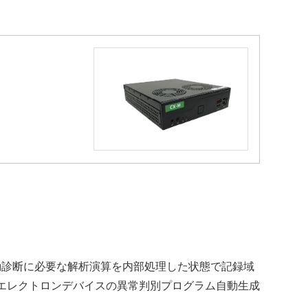
グ回路の設計開発
ルドネットワーク開発
らSiC/Ganへパワー半導体の進化と応用領
C置換を支援する設計・技術サポート環境
を活用した開発
計
thセンシング製品開発
エレクトロニクスを活用した開発
®製品開発
エレクトロニクス関連受託開発
振動診断に必要な解析演算を内部処理した状態で記録域
エレクトロンデバイスの異常判別プログラム自動生成