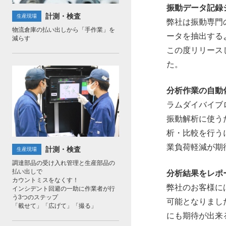
振動データ記録
計測・検査
生産現場
弊社は振動専門
物流倉庫の払い出しから「手作業」を
ータを抽出する
減らす
この度リリース
た。
分析作業の自動
ラムダイバイブ
振動解析に使う
析・比較を行う
業負荷軽減が期
計測・検査
生産現場
調達部品の受け入れ管理と生産部品の
払い出しで
分析結果をレポ
カウントミスをなくす！
弊社のお客様に
インシデント回避の一助に作業者が行
う3つのステップ
可能となりまし
「載せて」「広げて」「撮る」
にも期待が出来