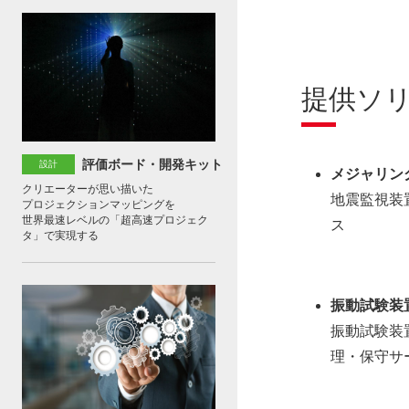
提供ソ
評価ボード・開発キット
設計
メジャリン
クリエーターが思い描いた
地震監視装
プロジェクションマッピングを
世界最速レベルの「超高速プロジェク
ス
タ」で実現する
振動試験装
振動試験装
理・保守サ