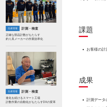
課題
計測・検査
生産現場
正確な部品計数がもたらす
釣り具メーカーの作業効率化
お客様の計
成果
計測・検査
生産現場
進化を続けるスマート工場
計測データ
計数作業の自動化がもたらすDXの変革