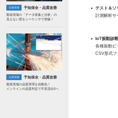
予知保全・品質改善
テスト＆ソ
生産現場
製造現場の「データ収集と分析」の
計測解析サ
見えない壁をシーケンサで突破！
IoT振動診断
各種振動ピ
CSV形式
予知保全・品質改善
生産現場
製造現場の品質管理を自動化！
インラインの品質判定で不良流出0へ