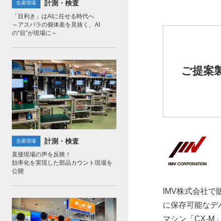
計測・検査
生産現場
「目利き」はAIに任せる時代へ
装置メーカーの方
～アスパラの個体差を見抜く、AI
の“目”が現場に～
画像処理ライブラリ
画像処理装置
ご提案
計測・検査・位置合わせ
計測・検査
生産現場
直接現場の声を反映！
効率化を実現した部品カウント現場を
公開
IMV株式会社
に保存可能なデ
マシン「CX-M