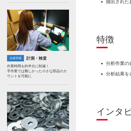
抽出された
特徴
計測・検査
生産現場
分析作業の
作業時間を約半分に削減！
手作業では難しかった小さな部品のカ
分析結果を
ウントを可能に
インタ