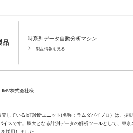
アナロ
フィー
Siか
域
電源I
時系列データ自動分析マシン
製品
SoM
製品情報を見る
筐体設
Dep
オプト
DLP
パワー
IMV株式会社様
で販売しているIoT診断ユニット(名称：ラムダバイブロ）は、
バイスです。膨大となる計測データの解析ツールとして、東京
」を採用しました。